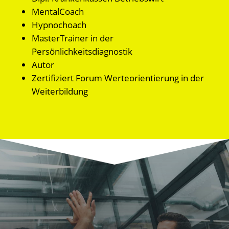
MentalCoach
Hypnochoach
MasterTrainer in der
Persönlichkeitsdiagnostik
Autor
Zertifiziert Forum Werteorientierung in der
Weiterbildung