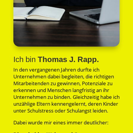
Ich bin
Thomas J. Rapp.
In den vergangenen Jahren durfte ich
Unternehmen dabei begleiten, die richtigen
Mitarbeitenden zu gewinnen, Potenziale zu
erkennen und Menschen langfristig an ihr
Unternehmen zu binden. Gleichzeitig habe ich
unzählige Eltern kennengelernt, deren Kinder
unter Schulstress oder Schulangst leiden.
Dabei wurde mir eines immer deutlicher: