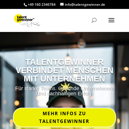
+49 160 2346784
info@talentgewinner.de
TALENTGEWINNER
VERBINDET MENSCHEN
MIT UNTERNEHMEN
Für starke Teams. Gesunde Unternehmen.
Und nachhaltigen Erfolg.
MEHR INFOS ZU
TALENTGEWINNER