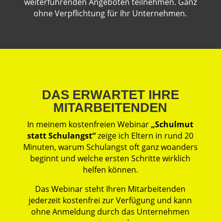
weiterführenden Angeboten teilnehmen. Ganz
ohne Verpflichtung für Ihr Unternehmen.
DAS ERWARTET IHRE
MITARBEITENDEN
In meinem kostenfreien Webinar
„Schulmut
statt Schulangst“
zeige ich Eltern in rund 20
Minuten, warum Schulangst oft ganz woanders
beginnt und welche ersten Schritte wirklich
helfen können.
Das
Webinar
steht Ihren Mitarbeitenden
jederzeit kostenfrei zur Verfügung und kann
ohne Anmeldung durch das Unternehmen